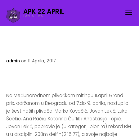
APK 22 APRIL
BANJA LUKA
admin
on 11 Aprila, 2017
Na Međunarodnom plivačkom mitingu 11.april Grand
prix, održanom u Beogradu od 7.do 9. aprila, nastupilo
je šest naših plivača: Marko Kovačić, Jovan Lekić, Luka
Šćekić, Ana Račić, Katarina Ćurlik i Anastasija Topić.
Jovan Lekić, popravio je (u kategoriji pionira) rekord BiH
u u disciplini 200m delfin(2:18.77), a svoje najbolje