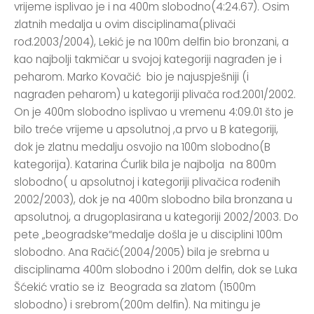
vrijeme isplivao je i na 400m slobodno(4:24.67). Osim
zlatnih medalja u ovim disciplinama(plivači
rođ.2003/2004), Lekić je na 100m delfin bio bronzani, a
kao najbolji takmičar u svojoj kategoriji nagrađen je i
peharom. Marko Kovačić bio je najuspješniji (i
nagrađen peharom) u kategoriji plivača rođ.2001/2002.
On je 400m slobodno isplivao u vremenu 4:09.01 što je
bilo treće vrijeme u apsolutnoj ,a prvo u B kategoriji,
dok je zlatnu medalju osvojio na 100m slobodno(B
kategorija). Katarina Ćurlik bila je najbolja na 800m
slobodno( u apsolutnoj i kategoriji plivačica rođenih
2002/2003), dok je na 400m slobodno bila bronzana u
apsolutnoj, a drugoplasirana u kategoriji 2002/2003. Do
pete „beogradske“medalje došla je u disciplini 100m
slobodno. Ana Račić(2004/2005) bila je srebrna u
disciplinama 400m slobodno i 200m delfin, dok se Luka
Šćekić vratio se iz Beograda sa zlatom (1500m
slobodno) i srebrom(200m delfin). Na mitingu je