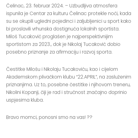
Čelinac, 23. februar 2024. – Uzbudljiva atmosfera
ispunila je Centar za kulturu Čelinac protekle noći, kada
su se okupili ugledni pojedinci i zaljubljenici u sport kako
bi proslavili vrhunska dostignuća lokalnih sportista.
Miloš Tucaković proglašen je najperspektivnijim
sportistom za 2023., dok je Nikolaj Tucaković dobio
posebno priznanje za afirmaciju i razvoj sporta.
Čestitke Milošu i Nikolaju Tucakoviću, kao i cijelom
Akademskom plivačkom klubu “22.APRIL”, na zasluženim
priznanjima. Uz to, posebne čestitke i njihovom treneru,
Nikolini Kopanji, čiji je rad i stručnost značajno doprinio
uspjesima kluba.
Bravo momci, ponosni smo na vas! ??