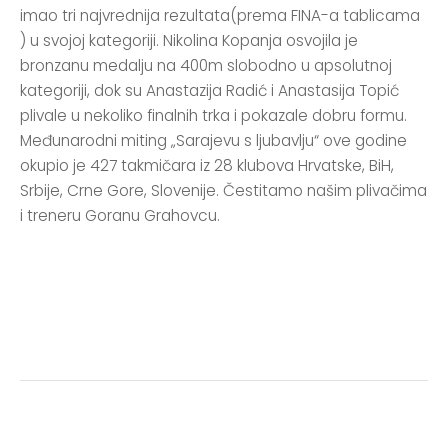
imao tri najvrednija rezultata(prema FINA-a tablicama
) u svojoj kategoriji. Nikolina Kopanja osvojila je
bronzanu medalju na 400m slobodno u apsolutnoj
kategoriji, dok su Anastazija Radić i Anastasija Topić
plivale u nekoliko finalnih trka i pokazale dobru formu.
Međunarodni miting „Sarajevu s ljubavlju“ ove godine
okupio je 427 takmičara iz 28 klubova Hrvatske, BiH,
Srbije, Crne Gore, Slovenije. Čestitamo našim plivačima
i treneru Goranu Grahovcu.