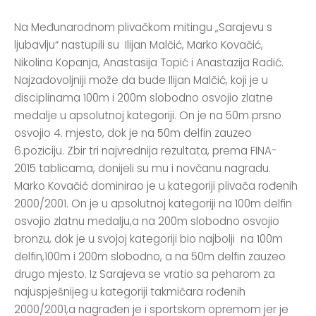
Na Međunarodnom plivačkom mitingu „Sarajevu s
ljubavlju“ nastupili su Ilijan Malčić, Marko Kovačić,
Nikolina Kopanja, Anastasija Topić i Anastazija Radić.
Najzadovoljniji može da bude Ilijan Malčić, koji je u
disciplinama 100m i 200m slobodno osvojio zlatne
medalje u apsolutnoj kategoriji. On je na 50m prsno
osvojio 4. mjesto, dok je na 50m delfin zauzeo
6.poziciju. Zbir tri najvrednija rezultata, prema FINA-
2015 tablicama, donijeli su mu i novčanu nagradu.
Marko Kovačić dominirao je u kategoriji plivača rođenih
2000/2001. On je u apsolutnoj kategoriji na 100m delfin
osvojio zlatnu medalju,a na 200m slobodno osvojio
bronzu, dok je u svojoj kategoriji bio najbolji na 100m
delfin,100m i 200m slobodno, a na 50m delfin zauzeo
drugo mjesto. Iz Sarajeva se vratio sa peharom za
najuspješnijeg u kategoriji takmičara rođenih
2000/2001,a nagrađen je i sportskom opremom jer je