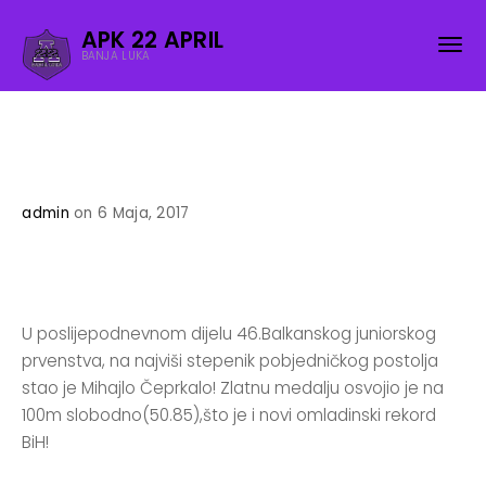
APK 22 APRIL
BANJA LUKA
admin
on 6 Maja, 2017
U poslijepodnevnom dijelu 46.Balkanskog juniorskog
prvenstva, na najviši stepenik pobjedničkog postolja
stao je Mihajlo Čeprkalo! Zlatnu medalju osvojio je na
100m slobodno(50.85),što je i novi omladinski rekord
BiH!