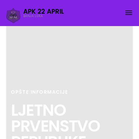
APK 22 APRIL
BANJA LUKA
OPŠTE INFORMACIJE
LJETNO
PRVENSTVO