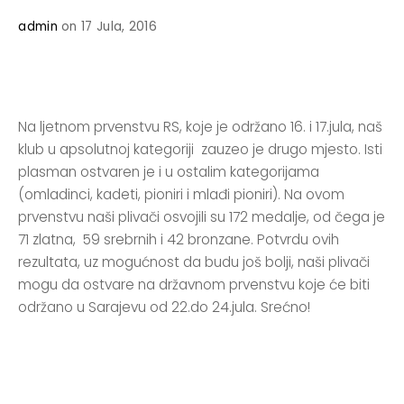
admin
on 17 Jula, 2016
Na ljetnom prvenstvu RS, koje je održano 16. i 17.jula, naš
klub u apsolutnoj kategoriji zauzeo je drugo mjesto. Isti
plasman ostvaren je i u ostalim kategorijama
(omladinci, kadeti, pioniri i mlađi pioniri). Na ovom
prvenstvu naši plivači osvojili su 172 medalje, od čega je
71 zlatna, 59 srebrnih i 42 bronzane. Potvrdu ovih
rezultata, uz mogućnost da budu još bolji, naši plivači
mogu da ostvare na državnom prvenstvu koje će biti
održano u Sarajevu od 22.do 24.jula. Srećno!