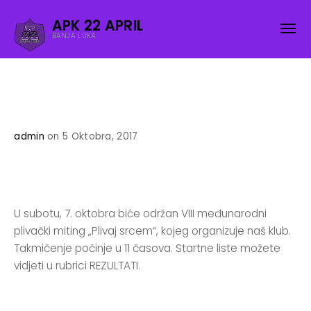
APK 22 APRIL
BANJA LUKA
admin
on 5 Oktobra, 2017
U subotu, 7. oktobra biće održan VIII međunarodni
plivački miting „Plivaj srcem“, kojeg organizuje naš klub.
Takmičenje počinje u 11 časova. Startne liste možete
vidjeti u rubrici REZULTATI.