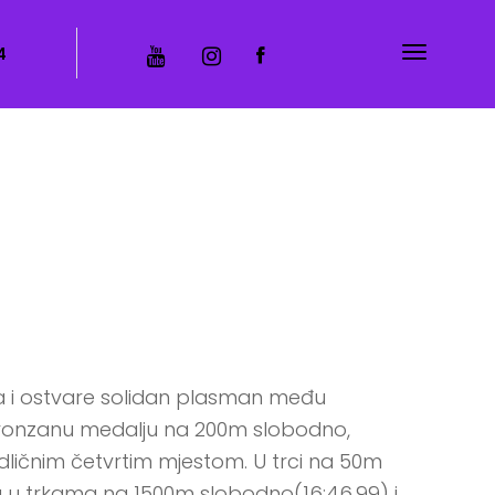
4
na i ostvare solidan plasman među
i bronzanu medalju na 200m slobodno,
odličnim četvrtim mjestom. U trci na 50m
na u trkama na 1500m slobodno(16:46.99) i