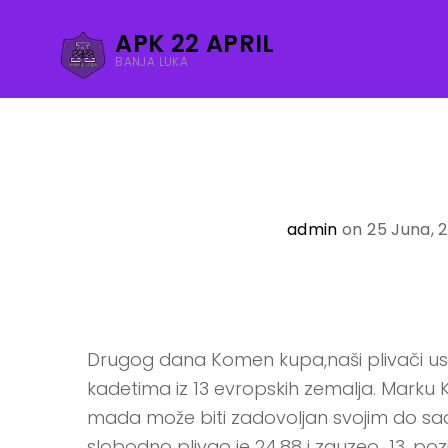
APK 22 APRIL
BANJA LUKA
admin
on 25 Juna, 
Drugog dana Komen kupa,naši plivači uspj
kadetima iz 13 evropskih zemalja. Marku 
mada može biti zadovoljan svojim do sada 
slobodno plivao je 24.88 i zauzeo 13. poz