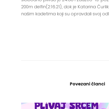
200m delfin(2:16.21), dok je Katarina Ćur
našim kadetima koji su opravdali svoj od
Povezani članci