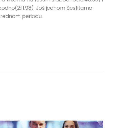
lobodno(2:11.98). Još jednom čestitamo
narednom periodu.