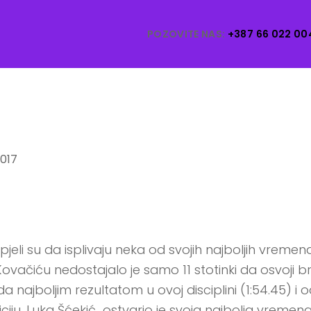
POZOVITE NAS:
+387 66 022 00
2017
eli su da isplivaju neka od svojih najboljih vreme
Kovačiću nedostajalo je samo 11 stotinki da osvoj
najboljim rezultatom u ovoj disciplini (1:54.45) i 
iciju. Luka Šćekić ostvario je svoja najbolja vreme