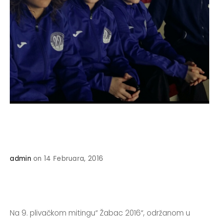
admin
on 14 Februara, 2016
Na 9. plivačkom mitingu“ Žabac 2016“, održanom u