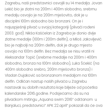
Zagrebu, naši predstavnici osvojili su 14 medalja. Jovan
Lekić bio je zlatni na 200m i 400m slobodno, srebrnu
medalju osvojio je na 200m mješovito, dok je u
disciplini 100m slobodno bio bronzani. On je i
najuspješniji plivač u svojoj kategoriji (plivači rođeni
2003. god). Nikša Kašćelan iz Zagreba je donio dvije
zlatne medalje (100m i 200m delfin), a Miloš Jakovljević
bio je najbolji na 200m delfin, dok je drugo mjesto
osvojio na 100m delfin. Bez medalja se nisu vratili ni
Aleksandar Topić (srebrne medalje na 200m i 400m
slobodno, bronza na 100m slobodno), Luka Šćekić (na
400m slobodno srebro, 200m mješovito bronza) i
Vladan Dujaković sa bronzanom medaljom na 100m
delfin. Odličan nastup naših plivača u Zagrebu
nastavak su dobrih rezultata koje bilježe od početka
kalendarske 2016.godine. Podsjećamo da su na
plivačkom mitingu „Aquana swim 2016“ održanom u
Banjaluci, predstavnici“ APK 22.april“ pokazali da će ova