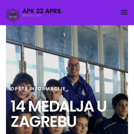
APK 22 APRIL
BANJA LUKA
OPŠTE INFORMACIJE
14 MEDALJA U
ZAGREBU