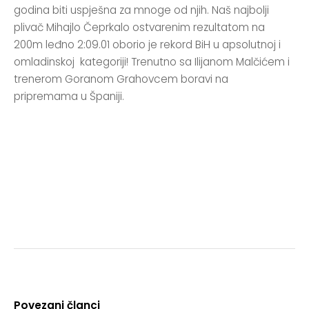
godina biti uspješna za mnoge od njih. Naš najbolji
plivač Mihajlo Čeprkalo ostvarenim rezultatom na
200m leđno 2:09.01 oborio je rekord BiH u apsolutnoj i
omladinskoj kategoriji! Trenutno sa Ilijanom Malčićem i
trenerom Goranom Grahovcem boravi na
pripremama u Španiji.
Povezani članci