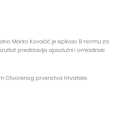
odno Marko Kovačić je isplivao B normu za
zultat predstavlja apsolutni i omladinski
om Otvorenog prvenstva Hrvatske.