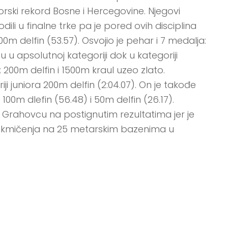
niorski rekord Bosne i Hercegovine. Njegovi
dili u finalne trke pa je pored ovih disciplina
100m delfin (53.57). Osvojio je pehar i 7 medalja:
u u apsolutnoj kategoriji dok u kategoriji
 200m delfin i 1500m kraul uzeo zlato.
iji juniora 200m delfin (2:04.07). On je takođe
100m dlefin (56.48) i 50m delfin (26.17).
Grahovcu na postignutim rezultatima jer je
takmičenja na 25 metarskim bazenima u