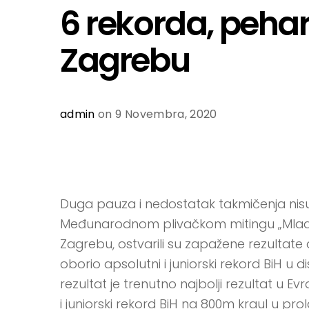
6 rekorda, pehar
Zagrebu
admin
on 9 Novembra, 2020
Duga pauza i nedostatak takmičenja nisu
Međunarodnom plivačkom mitingu „Mlados
Zagrebu, ostvarili su zapažene rezultate
oborio apsolutni i juniorski rekord BiH u d
rezultat je trenutno najbolji rezultat u Ev
i juniorski rekord BiH na 800m kraul u prol