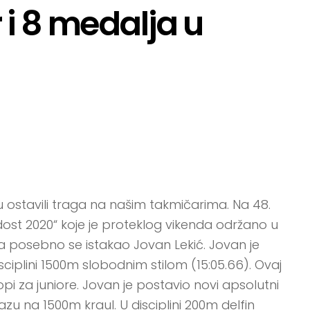
 i 8 medalja u
 ostavili traga na našim takmičarima. Na 48.
t 2020“ koje je proteklog vikenda održano u
 a posebno se istakao Jovan Lekić. Jovan je
isciplini 1500m slobodnim stilom (15:05.66). Ovaj
ropi za juniore. Jovan je postavio novi apsolutni
azu na 1500m kraul. U disciplini 200m delfin