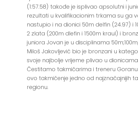
(1:57.58) takođe je isplivao apsolutni i ju
rezultati u kvalifikacionim trkama su ga vo
nastupio i na dionici 50m delfin (24.97) i 
2 zlata (200m dlefin i 1500m kraul) i bronz
juniora Jovan je u disciplinama 50m;100m;
Miloš Jakovljević bio je bronzani u kategor
svoje najbolje vrijeme plivao u dionicama 
Čestitamo takmičarima i treneru Goranu 
ovo takmičenje jedno od najznačajnijih 
regionu.